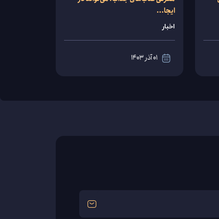
ایجا...
اخبار
01 آذر 1403
مشاهده
جزئیات