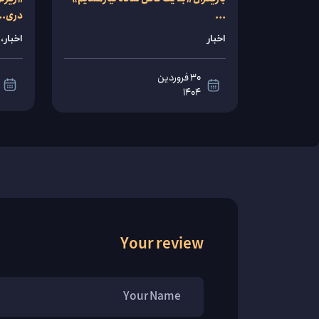
...
دری..
اخبار
اخبار،
30 فروردین
1404
مشاهده
جزئیات
Your review