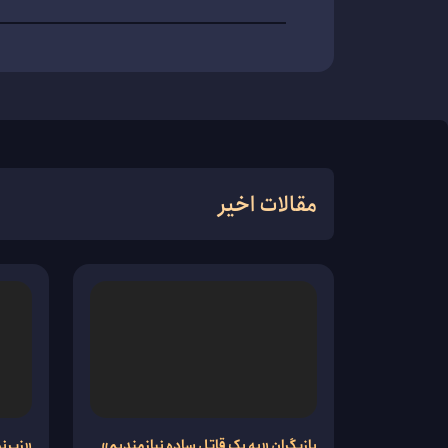
مقالات اخیر
بازیگران «به یک قاتل ساده نیازمندیم»
«زیرنو