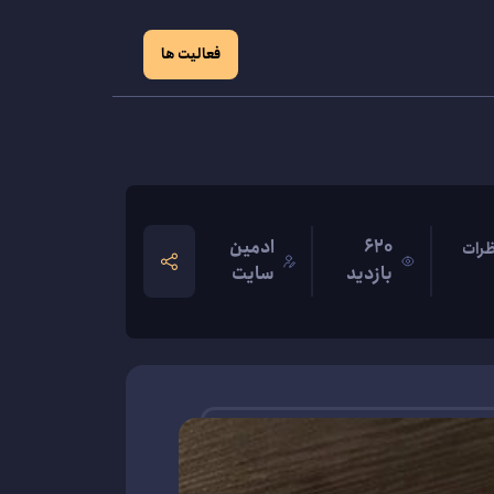
فعالیت ها
620
ادمین
رات
بازدید
سایت