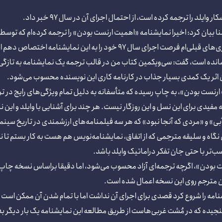
ایلد را ترجمه کرده است، از احتمال اجرای آن در سال ۹۷ خبر داد.
یسنا بیان کرد: اخیرا نمایشنامه‌ «اهمیت ارنست بودن» را ترجمه کرده‌ام که ت
ین نمایشنامه اختصاص دهم اما هنوز ایده‌ای خام است و قطعی نیست.
انده است، گفت: سی‌ویکمین کتاب من در قالب ترجمه یک نمایشنامه به تازگی
ن اثر یک کمدی بسیار جذاب در کارنامه کاری این نویسنده محسوب می‌شود.
ارنست بودن»، به چاپ رسیده که متأسفانه به دلیل تمام ویژگی‌های رایج در ترجم
فیدی برای این نسل و این روزگار نیست. هر چند برای آشنایی با وایلد و این نم
بی» و «مردی که آنجا نبود» که هر سه فیلمنامه‌های ارزشمندی در تاریخ سینما
نگاه و سلیقه مترجمی که از اتفاق، نمایشنامه‌نویس هم هست به کار بستم ت
سب‌تر با حتی جان تفکر دراماتیک وایلد باشد.
 بودن»، اگرچه ترجمه‌ای آزاد محسوب می‌شود، اما دقیقا براساس نسخه چاپ ش
وان مترجم روی این نسخه اعمال شده است.
ایشنامه را شروع کرد قصدی برای اجرای آن نداشت اما با تمام شدن آن ممکن است ت
یده که در مُشت غربی‌هاست از طریق مطالعه این نمایشنامه یک بار دیگر به 