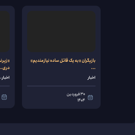
بازیگران «به یک قاتل ساده نیازمندیم»
«زیرنو
...
دری..
اخبار
اخبار،
30 فروردین
1404
مشاهده
جزئیات